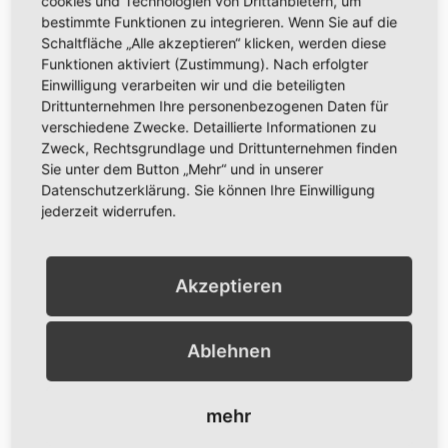
cookies und Technologien von Drittanbietern, um
bestimmte Funktionen zu integrieren. Wenn Sie auf die
Schaltfläche „Alle akzeptieren“ klicken, werden diese
Funktionen aktiviert (Zustimmung). Nach erfolgter
Einwilligung verarbeiten wir und die beteiligten
Drittunternehmen Ihre personenbezogenen Daten für
verschiedene Zwecke. Detaillierte Informationen zu
Zweck, Rechtsgrundlage und Drittunternehmen finden
Sie unter dem Button „Mehr“ und in unserer
Datenschutzerklärung. Sie können Ihre Einwilligung
jederzeit widerrufen.
Akzeptieren
LOVELY WINTERTIME
Ablehnen
Hallo liebe Leserin, lieber Leser, der erste
Monat des neuen Jahres ist schon fast vorbei.
Wie geht es dir? Die stillen Schneetage zu
mehr
Beginn des