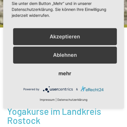
Sie unter dem Button „Mehr“ und in unserer
Datenschutzerklärung. Sie können Ihre Einwilligung
jederzeit widerrufen.
Akzeptieren
Ablehnen
„Man kann den Wert von Yoga nicht
mehr
beschreiben, man muss ihn erfahren.“
B.K.S. Iyengar
Powered by
&
Impressum
|
Datenschutzerklärung
Yogakurse im Landkreis
Rostock