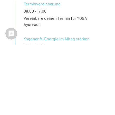
Terminvereinbarung
08:00
-
17:00
Vereinbare deinen Termin für YOGA |
Ayurveda
Yoga sanft-Energie im Alltag stärken
18:30
-
19:30
zertifizierter Kurs 10x60 min |
19.03.-04.06.2026 | 18:30 -19:30 Uhr |
Rostock, Feldstraße 48
FREITAG
Terminvereinbarung
08:00
-
17:00
Vereinbare deinen Termin für YOGA |
Ayurveda