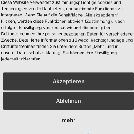
Monat des neuen Jahres ist schon fast
Diese Website verwendet zustimmungspflichtige cookies und
vorbei. Wie geht es dir? Die stillen
Technologien von Drittanbietern, um bestimmte Funktionen zu
Schneetage zu Beginn des
integrieren. Wenn Sie auf die Schaltfläche „Alle akzeptieren“
klicken, werden diese Funktionen aktiviert (Zustimmung). Nach
erfolgter Einwilligung verarbeiten wir und die beteiligten
WEITERLESEN »
Drittunternehmen Ihre personenbezogenen Daten für verschiedene
Zwecke. Detaillierte Informationen zu Zweck, Rechtsgrundlage und
Drittunternehmen finden Sie unter dem Button „Mehr“ und in
25. Januar 2026
unserer Datenschutzerklärung. Sie können Ihre Einwilligung
jederzeit widerrufen.
Akzeptieren
Ablehnen
mehr
GESUNDHEITSNEWS