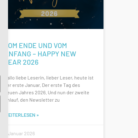
VOM ENDE UND VOM
ANFANG – HAPPY NEW
YEAR 2026
Hallo liebe Leserin, lieber Leser, heute ist
der erste Januar. Der erste Tag des
neuen Jahres 2026. Und nun der zweite
Anlauf, den Newsletter zu
WEITERLESEN »
1. Januar 2026