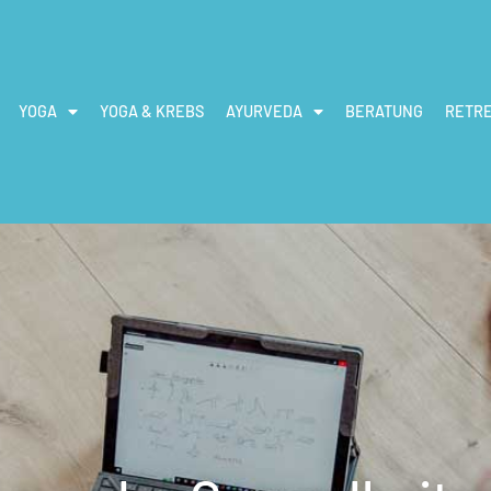
YOGA
YOGA & KREBS
AYURVEDA
BERATUNG
RETR