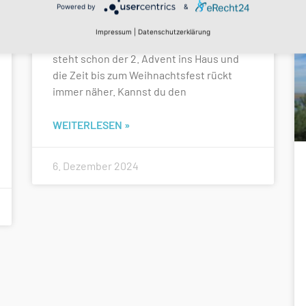
DEZEMBER
Powered by
&
Impressum
|
Datenschutzerklärung
Hallo liebe Leserin, lieber Leser, nun
steht schon der 2. Advent ins Haus und
die Zeit bis zum Weihnachtsfest rückt
immer näher. Kannst du den
WEITERLESEN »
6. Dezember 2024