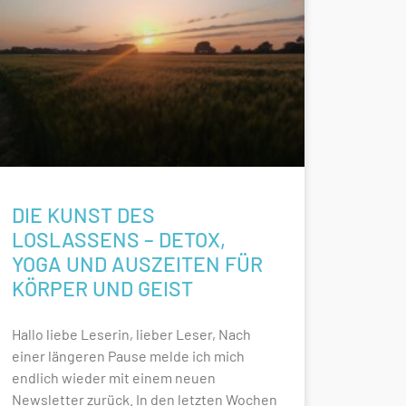
DIE KUNST DES
LOSLASSENS – DETOX,
YOGA UND AUSZEITEN FÜR
KÖRPER UND GEIST
Hallo liebe Leserin, lieber Leser, Nach
einer längeren Pause melde ich mich
endlich wieder mit einem neuen
Newsletter zurück. In den letzten Wochen