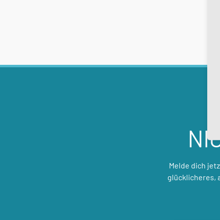
NI
Melde dich jet
glücklicheres,