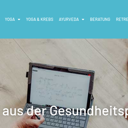
YOGA
YOGA & KREBS
AYURVEDA
BERATUNG
RETR
aus der Gesundheits