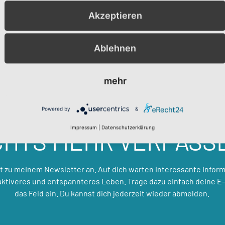
1
2
3
4
5
Akzeptieren
Ablehnen
mehr
Powered by
&
Impressum
|
Datenschutzerklärung
CHTS MEHR VERPASS
zt zu meinem Newsletter an. Auf dich warten interessante Inform
 aktiveres und entspannteres Leben. Trage dazu einfach deine E-
das Feld ein. Du kannst dich jederzeit wieder abmelden.