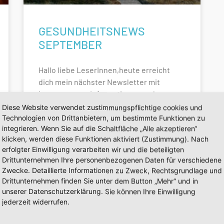
GESUNDHEITSNEWS
SEPTEMBER
Hallo liebe LeserInnen,heute erreicht
dich mein nächster Newsletter mit
interessanten Informationen und
Terminen, die dich in die kühlere
Diese Website verwendet zustimmungspflichtige cookies und
Jahreszeit begleiten werden.Der August
Technologien von Drittanbietern, um bestimmte Funktionen zu
integrieren. Wenn Sie auf die Schaltfläche „Alle akzeptieren“
hat uns sehr
klicken, werden diese Funktionen aktiviert (Zustimmung). Nach
erfolgter Einwilligung verarbeiten wir und die beteiligten
WEITERLESEN »
Drittunternehmen Ihre personenbezogenen Daten für verschiedene
Zwecke. Detaillierte Informationen zu Zweck, Rechtsgrundlage und
Drittunternehmen finden Sie unter dem Button „Mehr“ und in
7. September 2022
unserer Datenschutzerklärung. Sie können Ihre Einwilligung
jederzeit widerrufen.