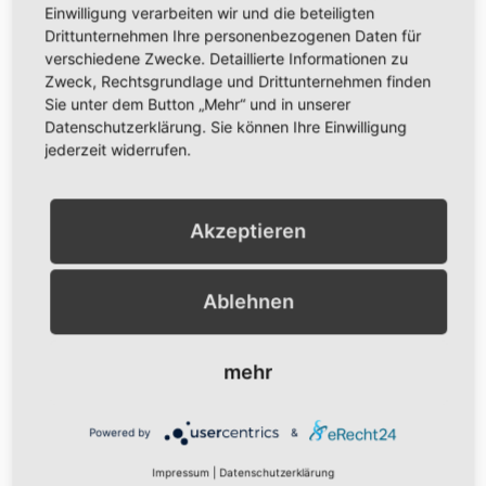
Einwilligung verarbeiten wir und die beteiligten
Drittunternehmen Ihre personenbezogenen Daten für
verschiedene Zwecke. Detaillierte Informationen zu
Zweck, Rechtsgrundlage und Drittunternehmen finden
Sie unter dem Button „Mehr“ und in unserer
Datenschutzerklärung. Sie können Ihre Einwilligung
jederzeit widerrufen.
Akzeptieren
VOM ENDE UND VOM ANFANG –
HAPPY NEW YEAR 2026
Ablehnen
Hallo liebe Leserin, lieber Leser, heute ist der
mehr
erste Januar. Der erste Tag des neuen Jahres
2026. Und nun der zweite Anlauf, den
Newsletter zu
Powered by
&
Impressum
|
Datenschutzerklärung
WEITERLESEN »