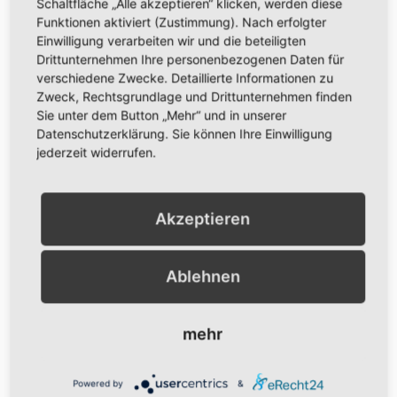
Schaltfläche „Alle akzeptieren“ klicken, werden diese
Funktionen aktiviert (Zustimmung). Nach erfolgter
Einwilligung verarbeiten wir und die beteiligten
Drittunternehmen Ihre personenbezogenen Daten für
verschiedene Zwecke. Detaillierte Informationen zu
Zweck, Rechtsgrundlage und Drittunternehmen finden
Sie unter dem Button „Mehr“ und in unserer
Datenschutzerklärung. Sie können Ihre Einwilligung
jederzeit widerrufen.
Akzeptieren
VOM ENDE UND VOM ANFANG –
HAPPY NEW YEAR 2026
Ablehnen
Hallo liebe Leserin, lieber Leser, heute ist der
erste Januar. Der erste Tag des neuen Jahres
mehr
2026. Und nun der zweite Anlauf, den
Newsletter zu
Powered by
&