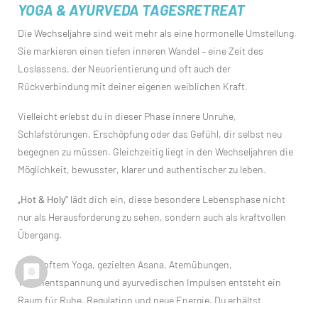
YOGA & AYURVEDA TAGESRETREAT
Die Wechseljahre sind weit mehr als eine hormonelle Umstellung.
Sie markieren einen tiefen inneren Wandel – eine Zeit des
Loslassens, der Neuorientierung und oft auch der
Rückverbindung mit deiner eigenen weiblichen Kraft.
Vielleicht erlebst du in dieser Phase innere Unruhe,
Schlafstörungen, Erschöpfung oder das Gefühl, dir selbst neu
begegnen zu müssen. Gleichzeitig liegt in den Wechseljahren die
Möglichkeit, bewusster, klarer und authentischer zu leben.
„Hot & Holy“
lädt dich ein, diese besondere Lebensphase nicht
nur als Herausforderung zu sehen, sondern auch als kraftvollen
Übergang.
Mit sanftem Yoga, gezielten Asana, Atemübungen,
Tiefenentspannung und ayurvedischen Impulsen entsteht ein
Raum für Ruhe, Regulation und neue Energie. Du erhältst
alltagstaugliche Impulse aus dem Ayurveda für Ernährung,