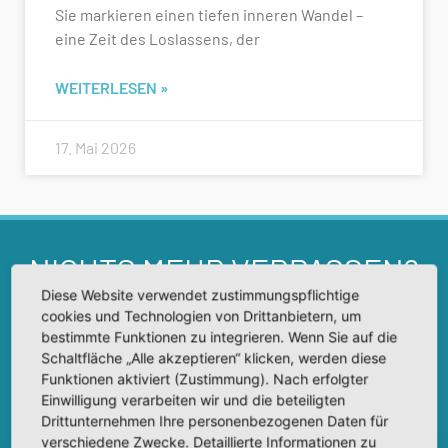
Sie markieren einen tiefen inneren Wandel –
eine Zeit des Loslassens, der
WEITERLESEN »
17. Mai 2026
NICHTS MEHR VERPASSEN?
Diese Website verwendet zustimmungspflichtige
cookies und Technologien von Drittanbietern, um
Melde dich jetzt zu meinem Newsletter an. Auf dich
bestimmte Funktionen zu integrieren. Wenn Sie auf die
warten interessante Informationen für ein glücklicheres,
Schaltfläche „Alle akzeptieren“ klicken, werden diese
aktiveres und entspannteres Leben. Trage dazu einfach
Funktionen aktiviert (Zustimmung). Nach erfolgter
deine E-Mail-Adresse in das Feld ein. Du kannst dich
Einwilligung verarbeiten wir und die beteiligten
jederzeit wieder abmelden.
Drittunternehmen Ihre personenbezogenen Daten für
verschiedene Zwecke. Detaillierte Informationen zu