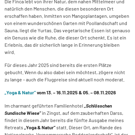
Die Finca lebt von ihrer Natur, dem nahen Mittelmeer und
natürlich den Menschen, die diesen besonderen Ort
erschaffen haben. Inmitten von Mangoplantagen, umgeben
von einem wunderschönen Garten mit Poollandschaft und
Sauna, liegt die Yurtas. Das vegetarische Essen ist genauso
ein Genuss wie die Ruhe, die dieser Ort schenkt. Es ist ein
Erlebnis, das dir sicherlich lange in Erinnerung bleiben
wird.
Für dieses Jahr 2025 sind bereits die ersten Plätze
gebucht. Wenn du also dabei sein möchtest, zögere nicht
zu lange – auch die Flugpreise sind aktuell noch moderat.
„Yoga & Natur“
vom 13. – 16.11.2025 & 05. – 08.11.2026
Im charmant geführten Familienhotel
„Schlösschen
Sundische Wiese“
in Zingst, auf dem zauberhaften Darss,
findet in diesem Jahr bereits die fünfte Ausgabe meines
Retreats
„Yoga & Natur“
statt. Dieser Ort, am Rande des
Nationalparks „Vorpommersche Boddenlandschaft“, ist der