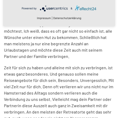
Powered by
&
Natürlich freue ich mich sehr, wenn du auch einmal mit mir
Impressum
|
Datenschutzerklärung
in einer kleinen Gruppe auf eine Yogareise kommen
möchtest. Ich weiß, dass es oft gar nicht so einfach ist, alle
Wünsche unter einen Hut zu bekommen. Schließlich hat
man meistens ja nur eine begrenzte Anzahl an
Urlaubstagen und möchte diese Zeit auch mit seinem
Partner und der Familie verbringen.
Zeit für sich zu haben und alleine mit sich zu verbringen, ist
etwas ganz besonderes. Und genauso sollen meine
Reiseangebote für dich sein. Besonders. Unvergesslich. Mit
viel Zeit nur für dich. Denn oft verlieren wir uns nicht nur im
Hamsterrad des Alltags sondern verlieren auch die
Verbindung zu uns selbst. Vielleicht mag dein Partner oder
Partnerin diese Auszeit auch ganz in Zweisamkeit mit dir
verbringen. An den meisten der Retreatorte geht das sehr