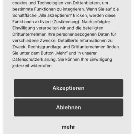
cookies und Technologien von Drittanbietern, um
bestimmte Funktionen zu integrieren. Wenn Sie auf die
Schaltfläche „Alle akzeptieren“ klicken, werden diese
Funktionen aktiviert (Zustimmung). Nach erfolgter
Einwilligung verarbeiten wir und die beteiligten
Drittunternehmen Ihre personenbezogenen Daten für
Finca Darjas Yurtas
Hotel Schlösschen
Sundische Wiese
verschiedene Zwecke. Detaillierte Informationen zu
Zweck, Rechtsgrundlage und Drittunternehmen finden
Sie unter dem Button „Mehr“ und in unserer
Datenschutzerklärung. Sie können Ihre Einwilligung
jederzeit widerrufen.
Ich wünsche dir eine wunderbare
Inspiration und freue mich, wenn wir
gemeinsam unterwegs sind…
Akzeptieren
Ablehnen
mehr