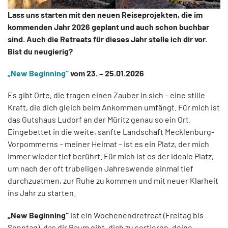
Lass uns starten mit den neuen Reiseprojekten, die im
kommenden Jahr 2026 geplant und auch schon buchbar
sind. Auch die Retreats für dieses Jahr stelle ich dir vor.
Bist du neugierig?
„New Beginning“
vom 23. – 25.01.2026
Es gibt Orte, die tragen einen Zauber in sich – eine stille
Kraft, die dich gleich beim Ankommen umfängt. Für mich ist
das Gutshaus Ludorf an der Müritz genau so ein Ort.
Eingebettet in die weite, sanfte Landschaft Mecklenburg-
Vorpommerns – meiner Heimat – ist es ein Platz, der mich
immer wieder tief berührt. Für mich ist es der ideale Platz,
um nach der oft trubeligen Jahreswende einmal tief
durchzuatmen, zur Ruhe zu kommen und mit neuer Klarheit
ins Jahr zu starten.
„New Beginning“
ist ein Wochenendretreat (Freitag bis
Sonntag), das dir Raum gibt, dich zu sortieren, deine