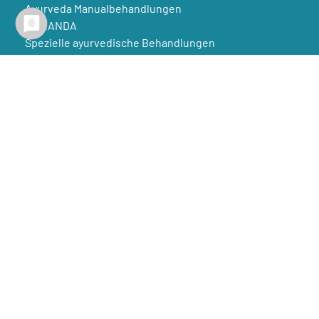
Ayurveda Manualbehandlungen
AMNANDA
Spezielle ayurvedische Behandlungen
Ayurvedische Beratungen
Detox mit Ayurveda
KONTAKT
Gesundheitspraxis Yoga & Ayurveda
Rostock | Parkentin
Wiener Platz 7, 18069 Rostock
Feldstr.30, 18209 Parkentin
0163 – 136 13 92
info@yoga-gesundheitspraxis.de