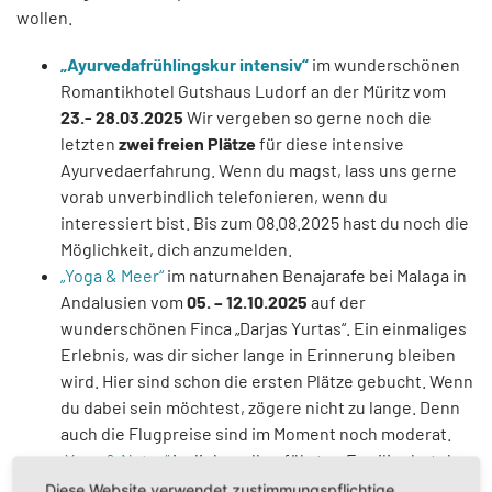
wollen.
„Ayurvedafrühlingskur intensiv“
im wunderschönen
Romantikhotel Gutshaus Ludorf an der Müritz vom
23.- 28.03.2025
Wir vergeben so gerne noch die
letzten
zwei freien Plätze
für diese intensive
Ayurvedaerfahrung. Wenn du magst, lass uns gerne
vorab unverbindlich telefonieren, wenn du
interessiert bist. Bis zum 08.08.2025 hast du noch die
Möglichkeit, dich anzumelden.
„Yoga & Meer“
im naturnahen Benajarafe bei Malaga in
Andalusien vom
05. – 12.10.2025
auf der
wunderschönen Finca „Darjas Yurtas“. Ein einmaliges
Erlebnis, was dir sicher lange in Erinnerung bleiben
wird. Hier sind schon die ersten Plätze gebucht. Wenn
du dabei sein möchtest, zögere nicht zu lange. Denn
auch die Flugpreise sind im Moment noch moderat.
„Yoga & Natur“
im liebevoll geführten Familienhotel
„Schlösschen Sundische Wiese“ in Zingst auf dem
Diese Website verwendet zustimmungspflichtige