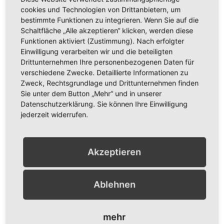
zauberhaften Darss. Auch hier freue ich mich schon
cookies und Technologien von Drittanbietern, um
bestimmte Funktionen zu integrieren. Wenn Sie auf die
auf die ersten Buchungen von neuen Gästen und
Schaltfläche „Alle akzeptieren“ klicken, werden diese
Wiederholungsgästen
Funktionen aktiviert (Zustimmung). Nach erfolgter
Für mitreisende Ehepartner oder Freunde gibt es in Zingst
Einwilligung verarbeiten wir und die beteiligten
die Möglichkeit, auch ohne die Teilnahme am
Drittunternehmen Ihre personenbezogenen Daten für
Yogaprogramm als Begleitung dabei zu sein.
verschiedene Zwecke. Detaillierte Informationen zu
Zweck, Rechtsgrundlage und Drittunternehmen finden
Sie unter dem Button „Mehr“ und in unserer
Datenschutzerklärung. Sie können Ihre Einwilligung
jederzeit widerrufen.
Akzeptieren
Romantikhotel Gutshaus Ludorf
an der Müritz
Ablehnen
Darjas Yurtas Andalusien
mehr