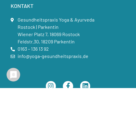
KONTAKT
Gesundheitspraxis Yoga & Ayurveda
Rostock | Parkentin
Wiener Platz 7, 18069 Rostock
Feldstr.30, 18209 Parkentin
0163 – 136 13 92
info@yoga-gesundheitspraxis.de
IMPRESSUM
DATENSCHUTZ
AGBS
© 2026 Kathrin Engfer. Alle Rechte vorbehalten. Design & Umsetzung
von
SchaberOM