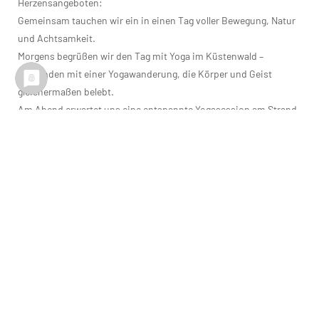
Herzensangeboten:
Gemeinsam tauchen wir ein in einen Tag voller Bewegung, Natur
und Achtsamkeit.
Morgens begrüßen wir den Tag mit Yoga im Küstenwald –
verbunden mit einer Yogawanderung, die Körper und Geist
gleichermaßen belebt.
Am Abend erwartet uns eine entspannte Yogasession am Strand
von Heiligendamm, während die Sonne langsam im Meer
versinkt.
Interessierst du dich für ganzheitliche Gesundheit?
Dann freue ich mich, dich in meinem Workshop
„Ayurvedische
Lebensrhythmen“
willkommen zu heißen.
Hier teile ich mit dir die Weisheit des Ayurveda – und wie du sie
auf einfache, alltagstaugliche Weise in dein Leben integrieren
kannst.
Ich freue mich auf eine wunderschöne Zeit mit euch!