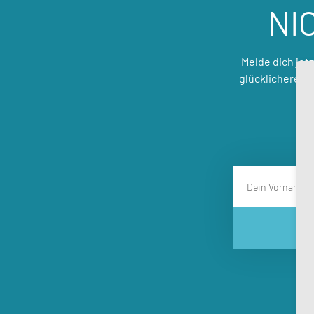
NI
Melde dich jet
glücklicheres,