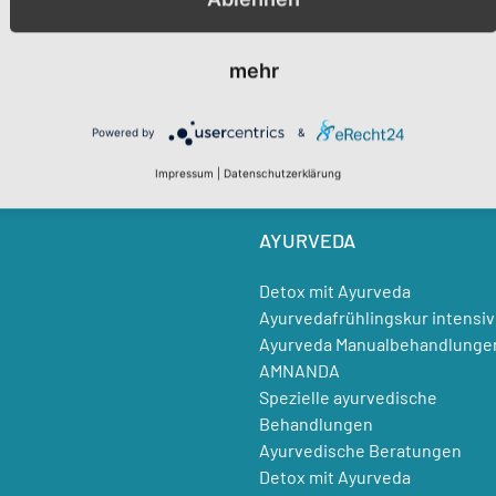
KOMMT MAN DURCH YOGA?
YOGA
mehr
sich von sich selbst entfernt
Yoga Kurse
 bringt einen zurück zu sich
Yoga 1 zu 1
Powered by
&
(T.K.V.Desikachar)
Yoga im Unternehmen
Workshops
Impressum
|
Datenschutzerklärung
Yoga & Krebs
AYURVEDA
Detox mit Ayurveda
Ayurvedafrühlingskur intensiv
Ayurveda Manualbehandlunge
AMNANDA
Spezielle ayurvedische
Behandlungen
Ayurvedische Beratungen
Detox mit Ayurveda