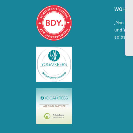
WOHIN 
„Man hat 
und Yoga
selbst.“ 