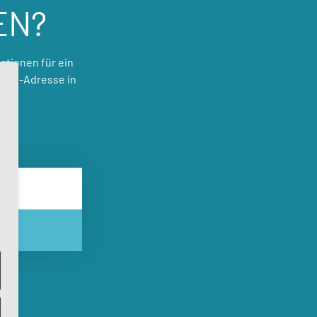
EN?
ationen für ein
Mail-Adresse in