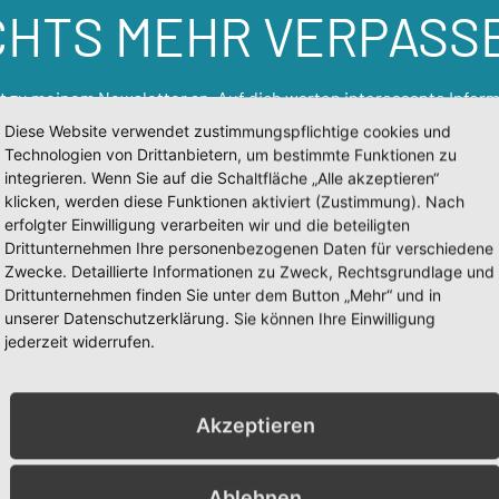
CHTS MEHR VERPASS
zt zu meinem Newsletter an. Auf dich warten interessante Inform
 aktiveres und entspannteres Leben. Trage dazu einfach deine E-
Diese Website verwendet zustimmungspflichtige cookies und
das Feld ein. Du kannst dich jederzeit wieder abmelden.
Technologien von Drittanbietern, um bestimmte Funktionen zu
integrieren. Wenn Sie auf die Schaltfläche „Alle akzeptieren“
klicken, werden diese Funktionen aktiviert (Zustimmung). Nach
erfolgter Einwilligung verarbeiten wir und die beteiligten
Drittunternehmen Ihre personenbezogenen Daten für verschiedene
Zwecke. Detaillierte Informationen zu Zweck, Rechtsgrundlage und
Drittunternehmen finden Sie unter dem Button „Mehr“ und in
unserer Datenschutzerklärung. Sie können Ihre Einwilligung
jederzeit widerrufen.
JA, INFORMIERE MICH
Akzeptieren
Ablehnen