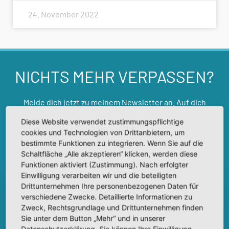
24. November 2022
NICHTS MEHR VERPASSEN?
Melde dich jetzt zu meinem Newsletter an. Auf dich
warten interessante Informationen für ein glücklicheres,
Diese Website verwendet zustimmungspflichtige
aktiveres und entspannteres Leben. Trage dazu einfach
cookies und Technologien von Drittanbietern, um
deine E-Mail-Adresse in das Feld ein. Du kannst dich
bestimmte Funktionen zu integrieren. Wenn Sie auf die
jederzeit wieder abmelden.
Schaltfläche „Alle akzeptieren“ klicken, werden diese
Funktionen aktiviert (Zustimmung). Nach erfolgter
Einwilligung verarbeiten wir und die beteiligten
Drittunternehmen Ihre personenbezogenen Daten für
verschiedene Zwecke. Detaillierte Informationen zu
Zweck, Rechtsgrundlage und Drittunternehmen finden
Sie unter dem Button „Mehr“ und in unserer
Datenschutzerklärung. Sie können Ihre Einwilligung