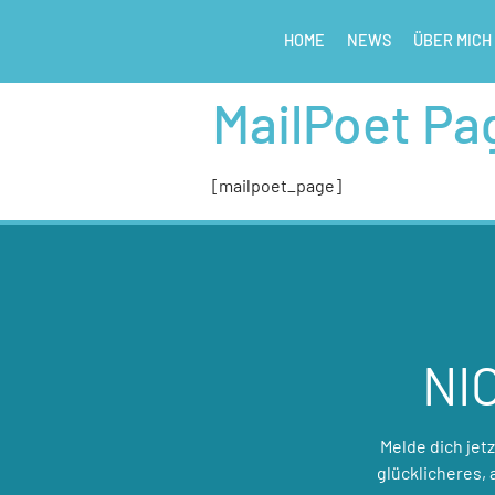
HOME
NEWS
ÜBER MICH
MailPoet Pa
[mailpoet_page]
NI
Melde dich jet
glücklicheres,