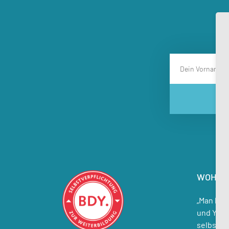
WOHIN 
„Man hat 
und Yoga
selbst.“ 