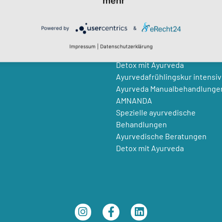
mehr
Workshops
Yoga & Krebs
Powered by
&
AYURVEDA
Impressum
|
Datenschutzerklärung
Detox mit Ayurveda
Ayurvedafrühlingskur intensiv
Ayurveda Manualbehandlunge
AMNANDA
Spezielle ayurvedische
Behandlungen
Ayurvedische Beratungen
Detox mit Ayurveda