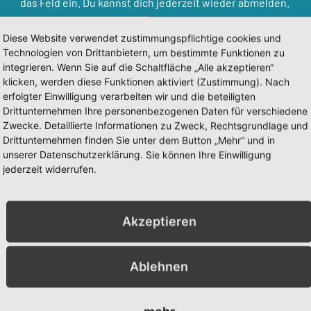
das Feld ein. Du kannst dich jederzeit wieder abmelden.
Diese Website verwendet zustimmungspflichtige cookies und
Technologien von Drittanbietern, um bestimmte Funktionen zu
integrieren. Wenn Sie auf die Schaltfläche „Alle akzeptieren“
klicken, werden diese Funktionen aktiviert (Zustimmung). Nach
erfolgter Einwilligung verarbeiten wir und die beteiligten
Drittunternehmen Ihre personenbezogenen Daten für verschiedene
Zwecke. Detaillierte Informationen zu Zweck, Rechtsgrundlage und
JA, INFORMIERE MICH
Drittunternehmen finden Sie unter dem Button „Mehr“ und in
unserer Datenschutzerklärung. Sie können Ihre Einwilligung
jederzeit widerrufen.
Akzeptieren
KOMMT MAN DURCH YOGA?
YOGA
Ablehnen
sich von sich selbst entfernt
Yoga Kurse
 bringt einen zurück zu sich
Yoga 1 zu 1
(T.K.V.Desikachar)
Yoga im Unternehmen